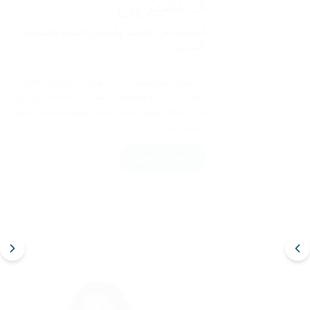
د. إيمان البيومي
طبيبة التجميل والطب التجديدي
د. إيمان البيومي طبيبة مرخصة من وزارة الصحة وهيئة
الصحة بدبي في كلينيكا الإرامي، بخبرة تزيد عن 13 عاماً
في طب التجميل والطب التجديدي. تدربت في معهد
التجميل الطبي والأكاديمية العربية للأمراض الجلدية
والتجميل والليزر والجمعية الأمريكية للتجميل.
تحدث مع خبير