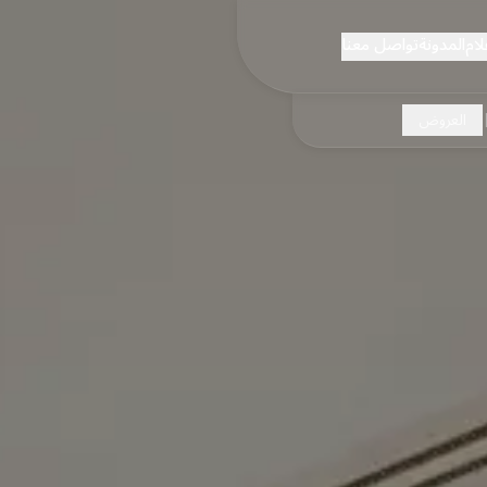
لام
المدونة
تواصل معنا
العروض