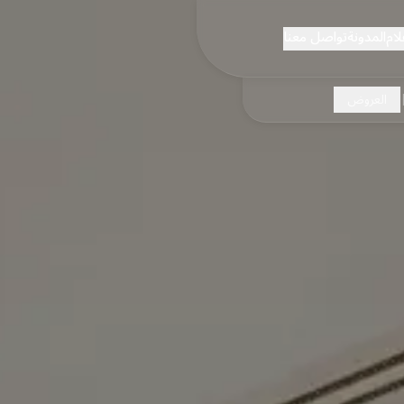
لام
المدونة
تواصل معنا
العروض