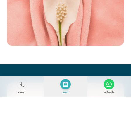
واتساب
احجز
اتصل